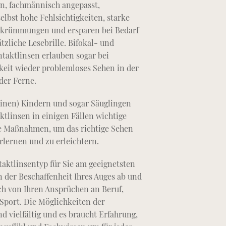
n, fachmännisch angepasst,
elbst hohe Fehlsichtigkeiten, starke
krümmungen und ersparen bei Bedarf
tzliche Lesebrille. Bifokal- und
ntaktlinsen erlauben sogar bei
gkeit wieder problemloses Sehen in der
der Ferne.
einen) Kindern und sogar Säuglingen
ktlinsen in einigen Fällen wichtige
e Maßnahmen, um das richtige Sehen
erlernen und zu erleichtern.
aktlinsentyp für Sie am geeignetsten
on der Beschaffenheit Ihres Auges ab und
ch von Ihren Ansprüchen an Beruf,
 Sport. Die Möglichkeiten der
d vielfältig und es braucht Erfahrung,