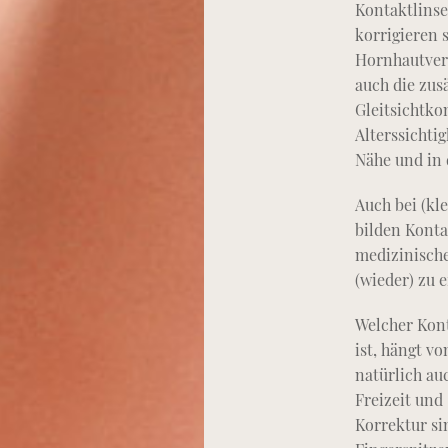
Kontaktlinse
korrigieren s
Hornhautver
auch die zusä
Gleitsichtko
Alterssichti
Nähe und in 
Auch bei (kl
bilden Konta
medizinisch
(wieder) zu 
Welcher Kont
ist, hängt v
natürlich au
Freizeit und
Korrektur sin